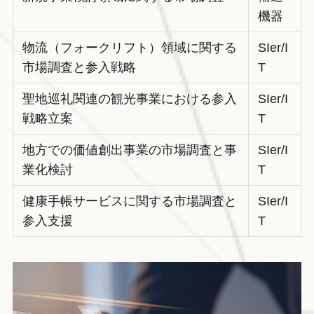
機器
物流（フォークリフト）領域に関する
SIer/I
市場調査と参入戦略
T
聖地巡礼関連の観光事業における参入
SIer/I
戦略立案
T
地方での価値創出事業の市場調査と事
SIer/I
業化検討
T
健康手帳サービスに関する市場調査と
SIer/I
参入支援
T