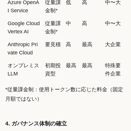
Azure OpenA
従量課
低
高
中〜大
I Service
金制*
Google Cloud
従量課
中
高
中〜大
Vertex AI
金制*
Anthropic Pri
要見積
高
最高
大企業
vate Cloud
オンプレミス
初期投
最高
最高
特殊要
LLM
資型
件企業
*従量課金制：使用トークン数に応じた料金（固定
月額ではない）
4. ガバナンス体制の確立