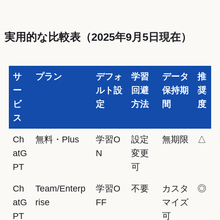
実用的な比較表（2025年9月5日現在）
サ
プラン
デフォ
学習
データ
推
ー
ルト設
回避
保持期
奨
ビ
定
方法
間
度
ス
Ch
無料・Plus
学習O
設定
無期限
△
atG
N
変更
PT
可
Ch
Team/Enterp
学習O
不要
カスタ
◎
atG
rise
FF
マイズ
PT
可