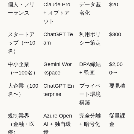
個人・フリ
Claude Pro
データ匿
$20
ーランス
+ オプトア
名化
ウト
スタートア
ChatGPT Te
利用ポリ
$300
ップ（〜10
am
シー策定
名）
中小企業
Gemini Wor
DPA締結
$2,00
（〜100名）
kspace
+ 監査
0〜
大企業（100
ChatGPT En
プライベ
要見積
名〜）
terprise
ート環境
構築
規制業界
Azure Open
完全分離
従量課
（金融・医
AI + 独自環
+ 暗号化
金
療）
境