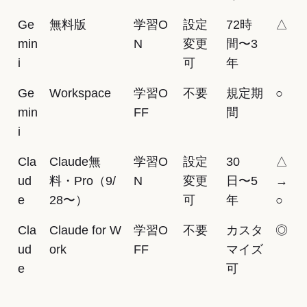
Ge
無料版
学習O
設定
72時
△
min
N
変更
間〜3
i
可
年
Ge
Workspace
学習O
不要
規定期
○
min
FF
間
i
Cla
Claude無
学習O
設定
30
△
ud
料・Pro（9/
N
変更
日〜5
→
e
28〜）
可
年
○
Cla
Claude for W
学習O
不要
カスタ
◎
ud
ork
FF
マイズ
e
可